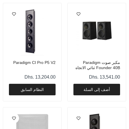
Dhs. 9,316.00
بارادايم ديفايانس S12 أسود لامع
Dhs. 8,845.00
مكبر صوت Paradigm
Paradigm CI Pro P5 V2
Founder 40B ثنائي الاتجاه
سينما بارادايم 100 سي تي
يُثبت على حامل - خشب
Dhs. 6,975.00
Dhs. 13,204.00
Dhs. 13,541.00
الجوز الأسود
أضف إلى السلة
النظام السابق
Paradigm CI Pro P1 V2
Dhs. 6,626.00