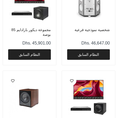
مجموعة ديكور بارادايم 65 بوصة
Dhs. 40,104.00
شخصية نموذجية فرعية
مجموعة ديكور بارادايم 85
بوصة
Dhs. 45,901.00
Dhs. 46,647.00
بارادايم إكس آر 11
النظام السابق
النظام السابق
Dhs. 28,326.00
Paradigm CI Elite E7 الإصدار 2
Dhs. 22,042.00