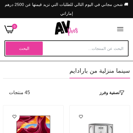
🚚 شحن مجاني في اليوم التالي للطلبات التي تزيد قيمتها عن 2500 درهم
إماراتي
0
البحث
سينما منزلية من بارادايم
شخصية نموذجية فرعية
Dhs. 46,647.00
45 منتجات
تصفية وفرز
مجموعة ديكور بارادايم 85 بوصة
Dhs. 45,901.00