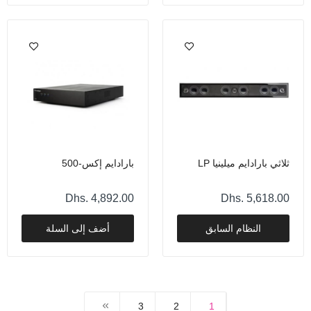
ثلاثي بارادايم ميلينيا LP
بارادايم إكس-500
Dhs. 4,892.00
Dhs. 5,618.00
النظام السابق
أضف إلى السلة
3
2
1