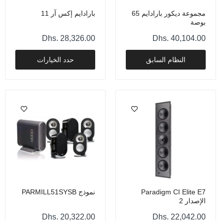
نموذج PARMILL51SYSB
مجموعة ديكور بارادايم 65
بارادايم إكس آر 11
Dhs. 20,322.00
بوصة
Dhs. 28,326.00
Dhs. 40,104.00
النظام السابق
حدد الخيارات
مضخم صوت Paradigm Millenia
Dhs. 13,552.00
مكبر صوت Paradigm Founder 40B ثنائي الاتجاه
يُثبت على حامل - لون الجوز
Dhs. 13,541.00
مكبر صوت Paradigm Founder 40B ثنائي الاتجاه
يُثبت على حامل - خشب الجوز الأسود
Paradigm CI Elite E7
نموذج PARMILL51SYSB
Dhs. 13,541.00
الإصدار 2
Dhs. 20,322.00
Dhs. 22,042.00