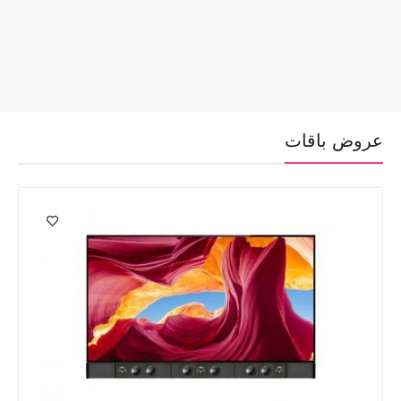
جهاز عرض ليزري صغير الحجم بدقة 4K يتميز بوضوح
مذهل
عروض باقات
أضف إلى السلة