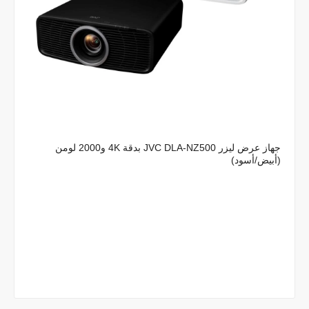
جهاز عرض ليزر JVC DLA-NZ500 بدقة 4K و2000 لومن
(أبيض/أسود)
Dhs. 31,215.00