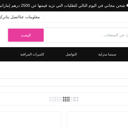
 شحن مجاني في اليوم التالي للطلبات التي تزيد قيمتها عن 2500 درهم إماراتي
معلومات عنا
اتصل بنا
ترك
البحث
سينما منزلية
التواصل
كاميرات المراقبة
نظام Anthem 8 ZONE ELITE
Dhs. 71,453.00
نظام صوتي KRIX LX7 85 بوصة Anthem MRX540 5.1
Dhs. 60,197.00